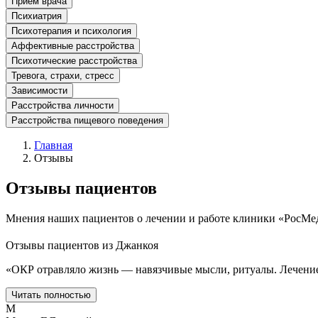
Прием врача
Психиатрия
Психотерапия и психология
Аффективные расстройства
Психотические расстройства
Тревога, страхи, стресс
Зависимости
Расстройства личности
Расстройства пищевого поведения
Главная
Отзывы
Отзывы пациентов
Мнения наших пациентов о лечении и работе клиники «РосМ
Отзывы пациентов из
Джанкоя
«
ОКР отравляло жизнь — навязчивые мысли, ритуалы. Лечение
Читать полностью
М