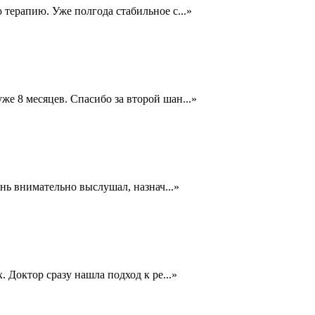
 терапию. Уже полгода стабильное с
...
»
же 8 месяцев. Спасибо за второй шан
...
»
ень внимательно выслушал, назнач
...
»
. Доктор сразу нашла подход к ре
...
»