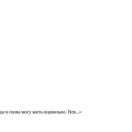
а я снова могу жить нормально. Нев
...
»