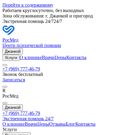
Перейти к содержимому
Работаем круглосуточно, без выходных
Зона обслуживания: г.
Джанкой
и пригород
Экстренная помощь 24/7
24/7
РосМед
Центр психической помощи
Джанкой
О клинике
Врачи
Цены
Контакты
Услуги
+7 (969) 777-46-79
Звонок бесплатный
Записаться
R
РосМед
Джанкой
+7 (969) 777-46-79
Экстренная помощь 24/7
О клинике
Врачи
Цены
Отзывы
Блог
Контакты
Услуги