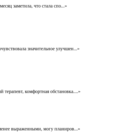
месяц заметила, что стала спо
...
»
очувствовала значительное улучшен
...
»
й терапевт, комфортная обстановка.
...
»
 менее выраженными, могу планиров
...
»