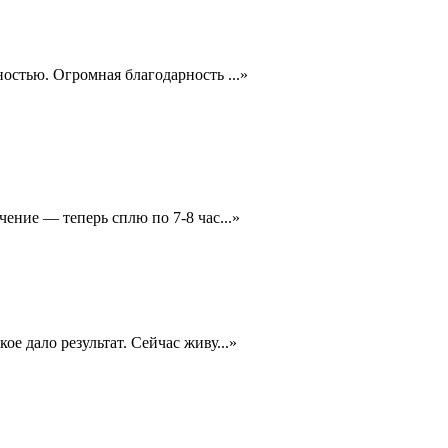
лностью. Огромная благодарность
...
»
чение — теперь сплю по 7-8 час
...
»
ое дало результат. Сейчас живу
...
»