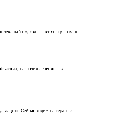
омплексный подход — психиатр + ну
...
»
 объяснил, назначил лечение.
...
»
ультацию. Сейчас ходим на терап
...
»