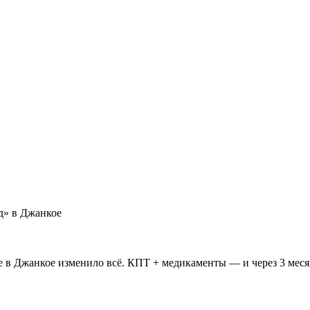
ед»
в Джанкое
 в Джанкое изменило всё. КПТ + медикаменты — и через 3 месяц